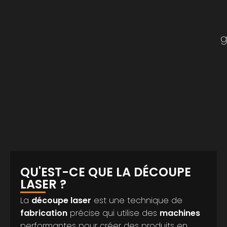
g
QU'EST-CE QUE LA DÉCOUPE
LASER ?
La
découpe laser
est une technique de
fabrication
précise qui utilise des
machines
performantes pour créer des produits en